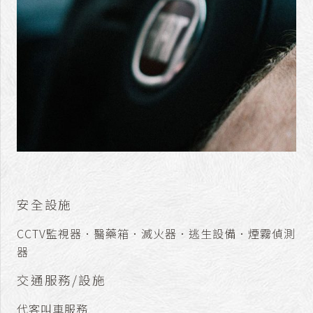
安全設施
CCTV監視器．醫藥箱．滅火器．逃生設備．煙霧偵測
器
交通服務/設施
代客叫車服務