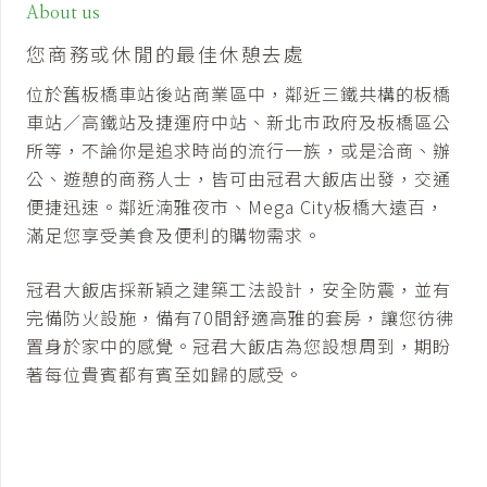
About us
您商務或休閒的最佳休憩去處
位於舊板橋車站後站商業區中，鄰近三鐵共構的板橋
車站／高鐵站及捷運府中站、新北市政府及板橋區公
所等，不論你是追求時尚的流行一族，或是洽商、辦
公、遊憩的商務人士，皆可由冠君大飯店出發，交通
便捷迅速。鄰近湳雅夜市、Mega City板橋大遠百，
滿足您享受美食及便利的購物需求。
冠君大飯店採新穎之建築工法設計，安全防震，並有
完備防火設施，備有70間舒適高雅的套房，讓您彷彿
置身於家中的感覺。冠君大飯店為您設想周到，期盼
著每位貴賓都有賓至如歸的感受。