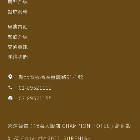
房型介紹
設施服務
周邊景點
餐飲介紹
交通資訊
聯絡我們
新北市板橋區重慶路91-1號
02-89521111
phone
02-89521155
print
營運負責：冠君大飯店 CHAMPION HOTEL / 網站設
計 Ⓒ Copyright 2022,
SUREHIGH