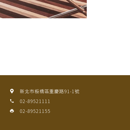
新北市板橋區重慶路91-1號
02-89521111
phone
02-89521155
print