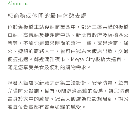
About us
您商務或休閒的最佳休憩去處
位於舊板橋車站後站商業區中，鄰近三鐵共構的板橋
車站／高鐵站及捷運府中站、新北市政府及板橋區公
所等，不論你是追求時尚的流行一族，或是洽商、辦
公、遊憩的商務人士，皆可由冠君大飯店出發，交通
便捷迅速。鄰近湳雅夜市、Mega City板橋大遠百，
滿足您享受美食及便利的購物需求。
冠君大飯店採新穎之建築工法設計，安全防震，並有
完備防火設施，備有70間舒適高雅的套房，讓您彷彿
置身於家中的感覺。冠君大飯店為您設想周到，期盼
著每位貴賓都有賓至如歸的感受。