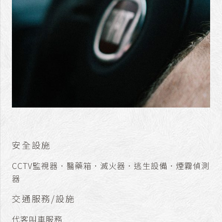
安全設施
CCTV監視器．醫藥箱．滅火器．逃生設備．煙霧偵測
器
交通服務/設施
代客叫車服務