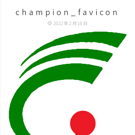
champion_favicon
2022 年 2 月 10 日
access_time