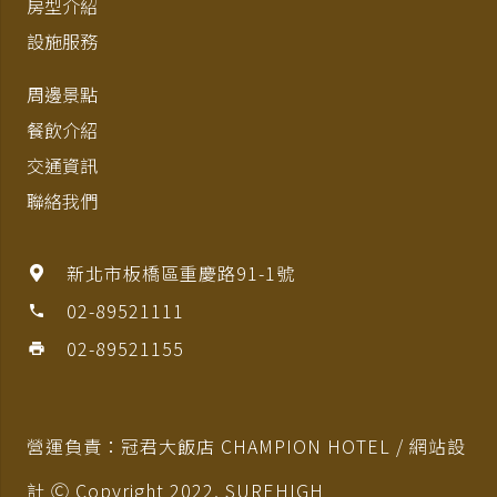
房型介紹
設施服務
周邊景點
餐飲介紹
交通資訊
聯絡我們
新北市板橋區重慶路91-1號
02-89521111
phone
02-89521155
print
營運負責：冠君大飯店 CHAMPION HOTEL / 網站設
計 Ⓒ Copyright 2022,
SUREHIGH