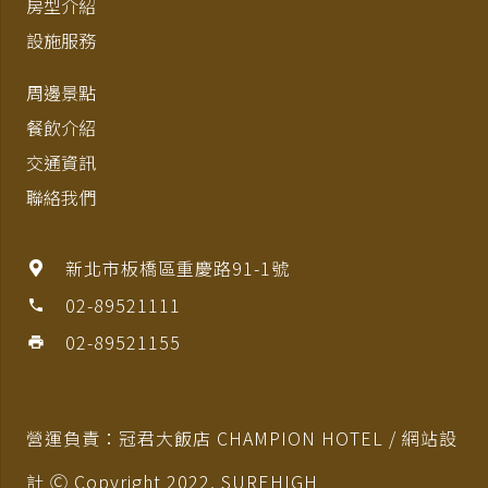
房型介紹
設施服務
周邊景點
餐飲介紹
交通資訊
聯絡我們
新北市板橋區重慶路91-1號
02-89521111
phone
02-89521155
print
營運負責：冠君大飯店 CHAMPION HOTEL / 網站設
計 Ⓒ Copyright 2022,
SUREHIGH