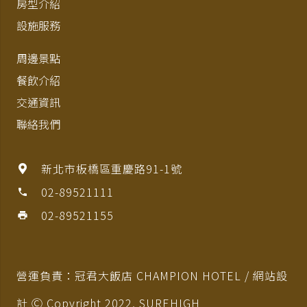
房型介紹
設施服務
周邊景點
餐飲介紹
交通資訊
聯絡我們
新北市板橋區重慶路91-1號
02-89521111
phone
02-89521155
print
營運負責：冠君大飯店 CHAMPION HOTEL / 網站設
計 Ⓒ Copyright 2022,
SUREHIGH