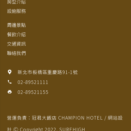
房型介紹
設施服務
周邊景點
餐飲介紹
交通資訊
聯絡我們
新北市板橋區重慶路91-1號
02-89521111
phone
02-89521155
print
營運負責：冠君大飯店 CHAMPION HOTEL / 網站設
計 Ⓒ Copyright 2022,
SUREHIGH